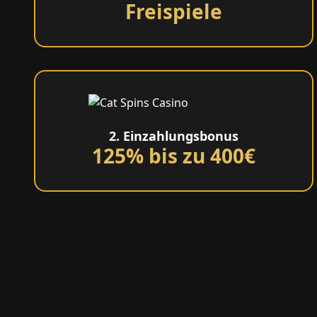
Freispiele
2. Einzahlungsbonus
125% bis zu 400€