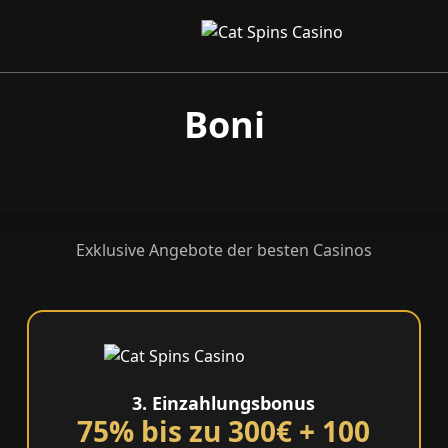
Boni
Exklusive Angebote der besten Casinos
3. Einzahlungsbonus
75% bis zu 300€ + 100