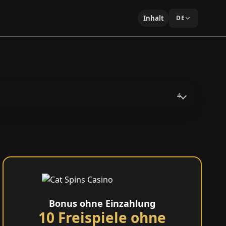
Inhalt
DE
4
Bonus ohne Einzahlung
10 Freispiele ohne