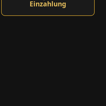
Einzahlung