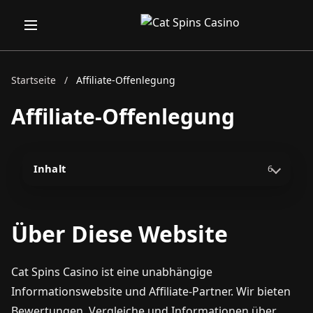
Startseite
/
Affiliate-Offenlegung
Affiliate-Offenlegung
Inhalt
6
Über Diese Website
Cat Spins Casino ist eine unabhängige
Informationswebsite und Affiliate-Partner. Wir bieten
Bewertungen, Vergleiche und Informationen über