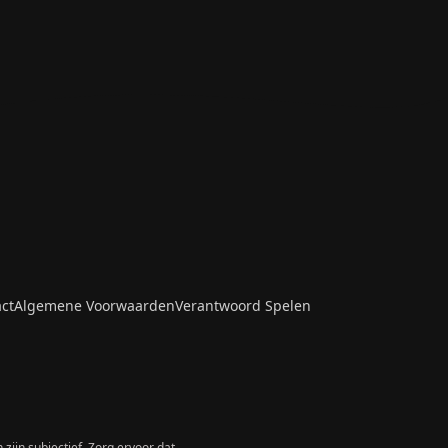
ct
Algemene Voorwaarden
Verantwoord Spelen
zijn subjectief. Zorg ervoor dat