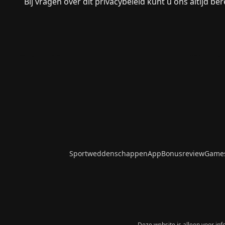
Bij vragen over dit privacybeleid kunt u ons altijd be
Sportweddenschappen
App
Bonusreview
Game
Deze website is alleen voor inf