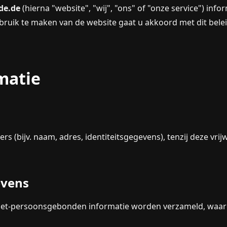
de.de
(hierna "website", "wij", "ons" of "onze service") inf
ebruik te maken van de website gaat u akkoord met dit bele
matie
(bijv. naam, adres, identiteitsgegevens), tenzij deze vrijw
evens
niet-persoonsgebonden informatie worden verzameld, waar