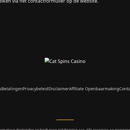
reiken via het contactformulier op de website.
s
Betalingen
Privacybeleid
Disclaimer
Affiliate Openbaarmaking
Conta
ormatieve doeleinden en biedt geen gokdiensten aan. Alle recensies en meningen 