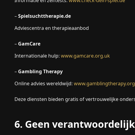
Informatie en zelftests:
www.check-dein-spiel.de
–
Spielsuchttherapie.de
Adviescentra en therapieaanbod
–
GamCare
Internationale hulp:
www.gamcare.org.uk
–
Gambling Therapy
Online advies wereldwijd:
www.gamblingtherapy.org
Deze diensten bieden gratis of vertrouwelijke onder
6. Geen verantwoordelij