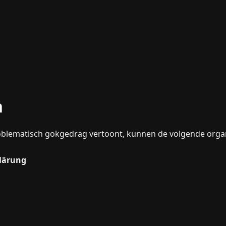
n
oblematisch gokgedrag vertoont, kunnen de volgende organ
klärung