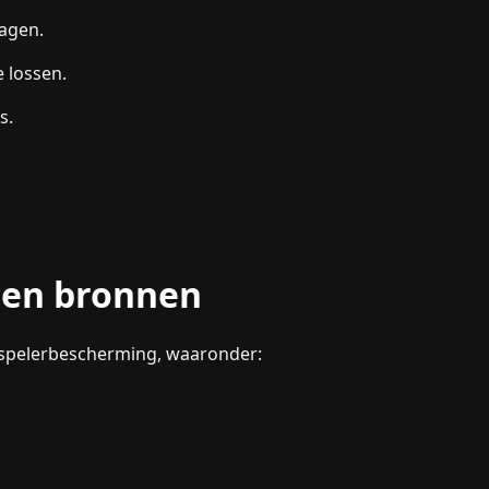
ragen.
 lossen.
s.
 en bronnen
r spelerbescherming, waaronder: