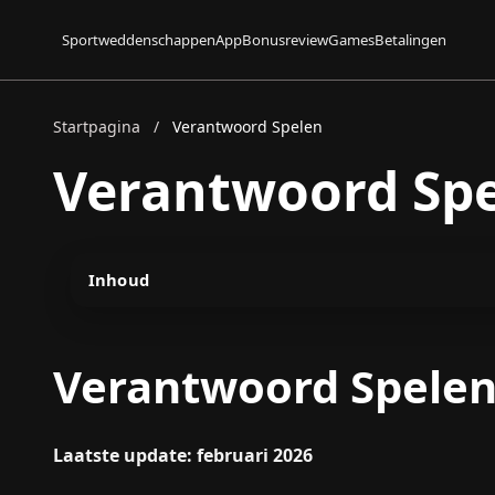
Sportweddenschappen
App
Bonusreview
Games
Betalingen
Startpagina
/
Verantwoord Spelen
Verantwoord Sp
Inhoud
Verantwoord Spele
Laatste update: februari 2026