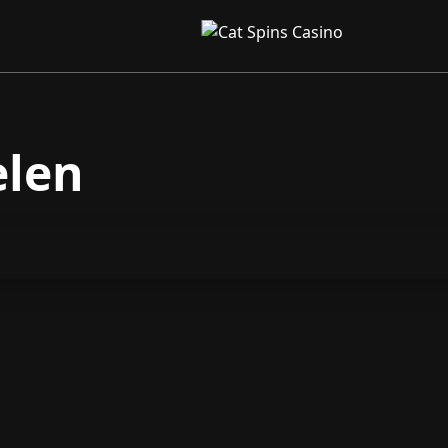
elen
n