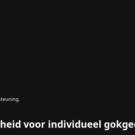
steuning.
kheid voor individueel gokg